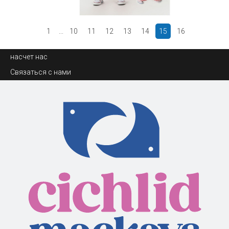
1
...
10
11
12
13
14
15
16
насчет нас
Связаться с нами