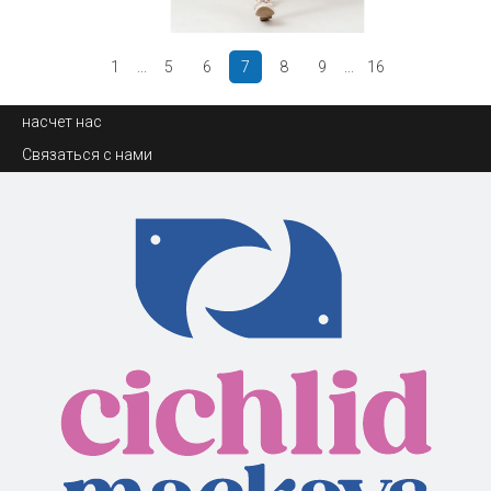
1
...
5
6
7
8
9
...
16
насчет нас
Связаться с нами